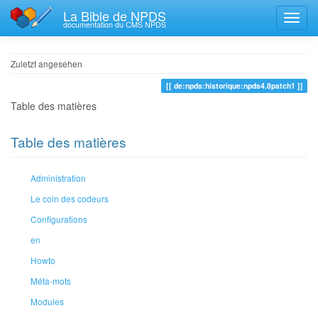
La Bible de NPDS
documentation du CMS NPDS
Zuletzt angesehen
de:npds:historique:npds4.8patch1
Table des matières
Table des matières
Administration
Le coin des codeurs
Configurations
en
Howto
Méta-mots
Modules