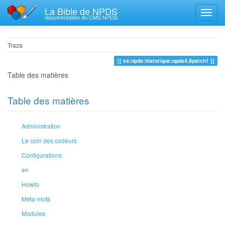
La Bible de NPDS
documentation du CMS NPDS
Traza
es:npds:historique:npds4.8patch1
Table des matières
Table des matières
Administration
Le coin des codeurs
Configurations
en
Howto
Méta-mots
Modules