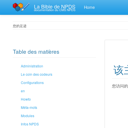
La Bible de NPDS
Home
documentation du CMS NPDS
您的足迹
Table des matières
该
Administration
Le coin des codeurs
Configurations
您访问的
en
Howto
Méta-mots
Modules
Infos NPDS