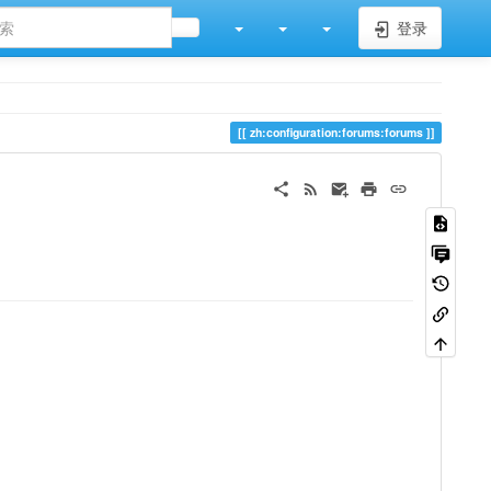
登录
zh:configuration:forums:forums