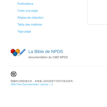
Publications
Créer une page
Règles de rédaction
Table des matières
Tags page
La Bible de NPDS
documentation du CMS NPDS
除额外注明的地方外，本维基上的内容按下列许可协议发布：
GNU Free Documentation License 1.3