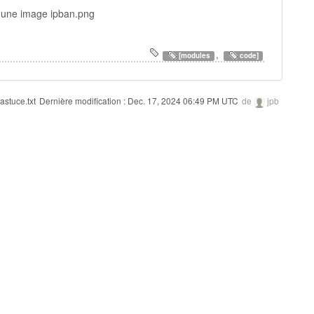
e une image ipban.png
,
[modules
code]
astuce.txt
Dernière modification :
Dec. 17, 2024 06:49 PM UTC
de
jpb