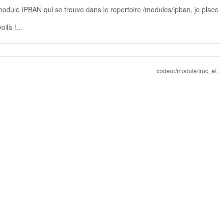
module IPBAN qui se trouve dans le repertoire /modules/ipban, je plac
voilà !…
codeur/module/truc_et_