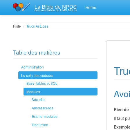
La Bible de NPDS
Home
documentation du CMS NPDS
Piste
Trucs Astuces
Table des matières
Tru
Administration
Le coin des codeurs
Base, tables et SQL
Avoi
Modules
Sécurité
Arborescence
Rien de 
Extend-modules
Il faut 
Traduction
Exemple