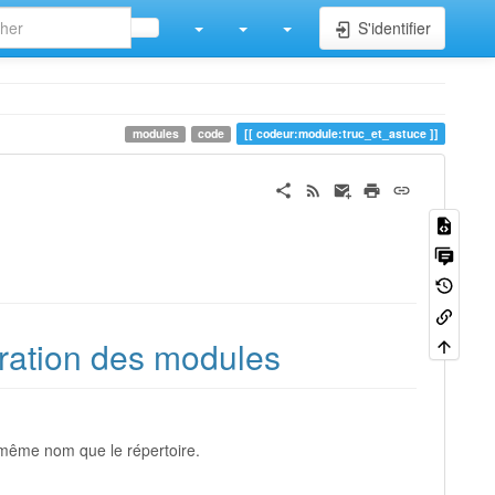
S'identifier
modules
code
codeur:module:truc_et_astuce
tration des modules
e même nom que le répertoire.