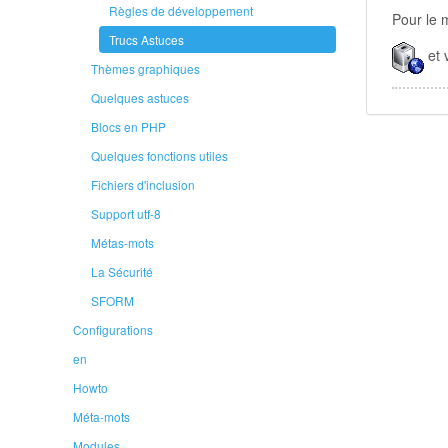
Règles de développement
Pour le 
Trucs Astuces
et 
Thèmes graphiques
Quelques astuces
Blocs en PHP
Quelques fonctions utiles
Fichiers d'inclusion
Support utf-8
Métas-mots
La Sécurité
SFORM
Configurations
en
Howto
Méta-mots
Modules