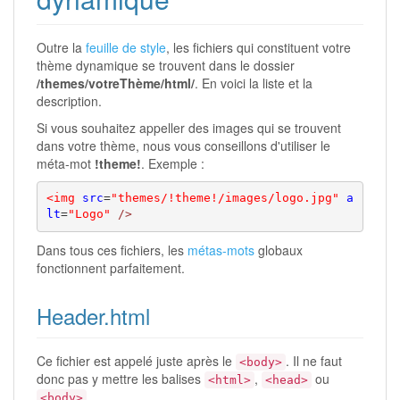
Outre la
feuille de style
, les fichiers qui constituent votre
thème dynamique se trouvent dans le dossier
/themes/votreThème/html/
. En voici la liste et la
description.
Si vous souhaitez appeller des images qui se trouvent
dans votre thème, nous vous conseillons d'utiliser le
méta-mot
!theme!
. Exemple :
<img
src
=
"themes/!theme!/images/logo.jpg"
a
lt
=
"Logo"
/>
Dans tous ces fichiers, les
métas-mots
globaux
fonctionnent parfaitement.
Header.html
Ce fichier est appelé juste après le
. Il ne faut
<body>
donc pas y mettre les balises
,
ou
<html>
<head>
.
<body>