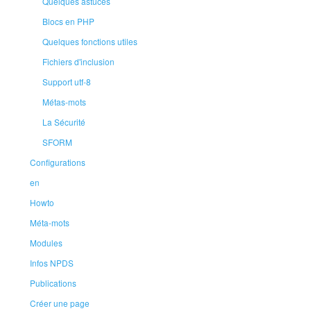
Quelques astuces
Blocs en PHP
Quelques fonctions utiles
Fichiers d'inclusion
Support utf-8
Métas-mots
La Sécurité
SFORM
Configurations
en
Howto
Méta-mots
Modules
Infos NPDS
Publications
Créer une page