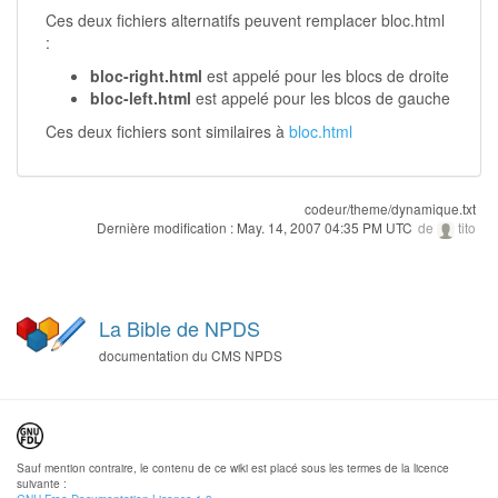
Ces deux fichiers alternatifs peuvent remplacer bloc.html
:
bloc-right.html
est appelé pour les blocs de droite
bloc-left.html
est appelé pour les blcos de gauche
Ces deux fichiers sont similaires à
bloc.html
codeur/theme/dynamique.txt
Dernière modification :
May. 14, 2007 04:35 PM UTC
de
tito
La Bible de NPDS
documentation du CMS NPDS
Sauf mention contraire, le contenu de ce wiki est placé sous les termes de la licence
suivante :