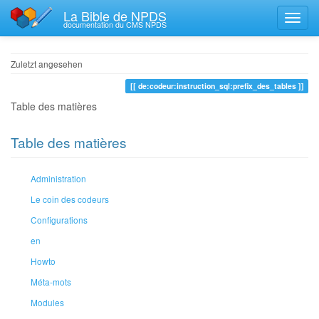
La Bible de NPDS
documentation du CMS NPDS
Zuletzt angesehen
de:codeur:instruction_sql:prefix_des_tables
Table des matières
Table des matières
Administration
Le coin des codeurs
Configurations
en
Howto
Méta-mots
Modules