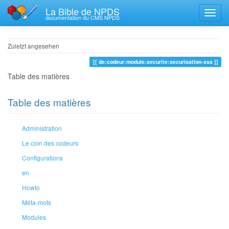
La Bible de NPDS
documentation du CMS NPDS
Zuletzt angesehen
de:codeur:module:securite:securisation-xss
Table des matières
Table des matières
Administration
Le coin des codeurs
Configurations
en
Howto
Méta-mots
Modules