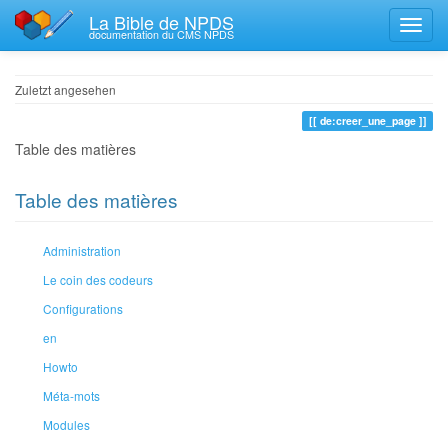
La Bible de NPDS
documentation du CMS NPDS
Zuletzt angesehen
de:creer_une_page
Table des matières
Table des matières
Administration
Le coin des codeurs
Configurations
en
Howto
Méta-mots
Modules