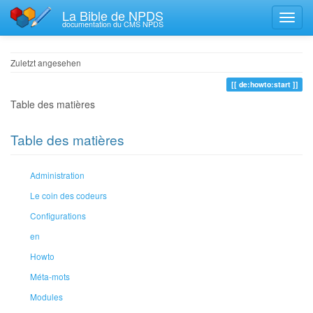
La Bible de NPDS
documentation du CMS NPDS
Zuletzt angesehen
de:howto:start
Table des matières
Table des matières
Administration
Le coin des codeurs
Configurations
en
Howto
Méta-mots
Modules