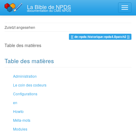
La Bible de NPDS
documentation du CMS NPDS
Zuletzt angesehen
de:npds:historique:npds4.8patch2
Table des matières
Table des matières
Administration
Le coin des codeurs
Configurations
en
Howto
Méta-mots
Modules