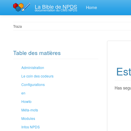
La Bible de NPDS
Home
documentation du CMS NPDS
Traza
Table des matières
Est
Administration
Le coin des codeurs
Configurations
Has segu
en
Howto
Méta-mots
Modules
Infos NPDS