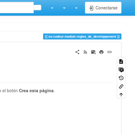
Conectarse
es:codeur:module:regles_de_developpement
o el botón
Crea esta página
.