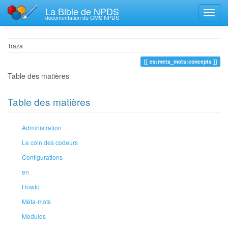
La Bible de NPDS
documentation du CMS NPDS
Traza
es:meta_mots:concepts
Table des matières
Table des matières
Administration
Le coin des codeurs
Configurations
en
Howto
Méta-mots
Modules