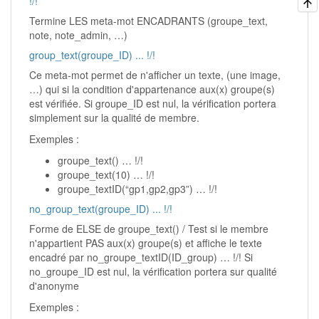
!/!
Termine LES meta-mot ENCADRANTS (groupe_text,
note, note_admin, …)
group_text(groupe_ID) ... !/!
Ce meta-mot permet de n'afficher un texte, (une image,
…) qui si la condition d'appartenance aux(x) groupe(s)
est vérifiée. Si groupe_ID est nul, la vérification portera
simplement sur la qualité de membre.
Exemples :
groupe_text() … !/!
groupe_text(10) … !/!
groupe_textID(“gp1,gp2,gp3”) … !/!
no_group_text(groupe_ID) ... !/!
Forme de ELSE de groupe_text() / Test si le membre
n'appartient PAS aux(x) groupe(s) et affiche le texte
encadré par no_groupe_textID(ID_group) … !/! Si
no_groupe_ID est nul, la vérification portera sur qualité
d'anonyme
Exemples :