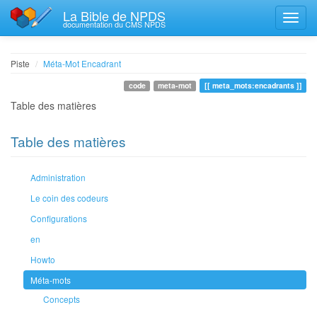
La Bible de NPDS
documentation du CMS NPDS
Piste
Méta-Mot Encadrant
code
meta-mot
meta_mots:encadrants
Table des matières
Table des matières
Administration
Le coin des codeurs
Configurations
en
Howto
Méta-mots
Concepts