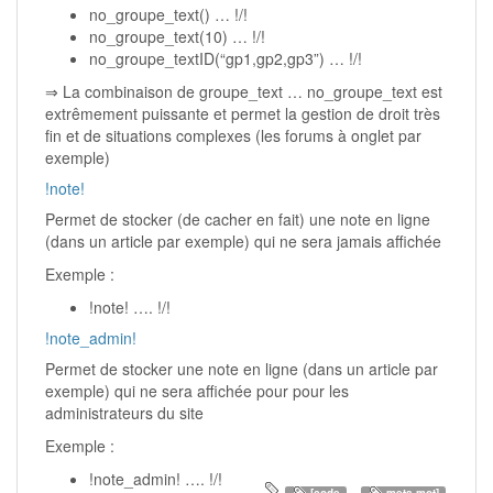
no_groupe_text() … !/!
no_groupe_text(10) … !/!
no_groupe_textID(“gp1,gp2,gp3”) … !/!
⇒ La combinaison de groupe_text … no_groupe_text est
extrêmement puissante et permet la gestion de droit très
fin et de situations complexes (les forums à onglet par
exemple)
!note!
Permet de stocker (de cacher en fait) une note en ligne
(dans un article par exemple) qui ne sera jamais affichée
Exemple :
!note! …. !/!
!note_admin!
Permet de stocker une note en ligne (dans un article par
exemple) qui ne sera affichée pour pour les
administrateurs du site
Exemple :
!note_admin! …. !/!
,
[code
meta-mot]