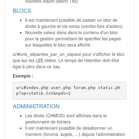
membre inscrit (Merci Tito)
BLOCS
Il est maintenant possible de passer un bloc de
droite à gauche et vis-versa (combo-box d'action)
Nouvelle valeur dans dans le contenu d'un bloc
pour la gestion permettant de spécifier les pages
sur lesquelles le bloc sera affiché :
uri#uris_séparées_par_un_espace pour n'afficher le bloc
que sur les
URI
citées. Le temps de rétention doit-être
égal à zéro dans ce cas.
Exemple :
uri#index.php user.php forum.php static.ph
p?op=statik.txt&npds=1
ADMINISTRATION
Les droits (CHMOD) sont affichés dans le
gestionnaire de fichiers
Il est maintenant possible de désabonner un
membre (forums, sujets, …) depuis l'administration