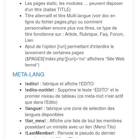
Les pages static, les modules … peuvent disposer
d'un titre (balise TITLE)
Titre alternatif et titre Multi-langue (voir doc en
ligne du fichier pages.php) ou comment
personnaliser encore plus vos titres, ce type de
titre fonctionne sur : Article, Rubrique, Faq, Forum,
Lien
Ajout de l'option [run] permettant d'interdire le
lancement de certaines pages
($PAGES['index.php'][run]=“no” affichera “Site Web
fermé”)
META-LANG
!edito!
: fabrique et affiche l'EDITO
!edito-notitle!
: Supprime le texte “EDITO” et le
premier niveau de tableau (ce meta-mot n'est actif
que dans l'Edito)
!langue!
: fabrique une zone de selection des
langues disponibles
!list_mns!
: Affiche une liste de tout les membres
possédant un minisite avec un lien (Merci Tito)
!LastMember!
: Renvoie le pseudo du dernier