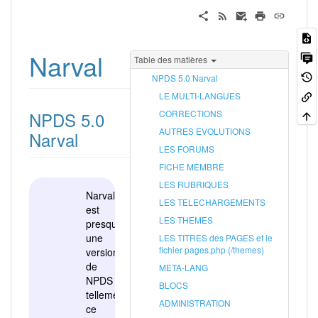
Narval
Table des matières
NPDS 5.0 Narval
LE MULTI-LANGUES
NPDS 5.0
CORRECTIONS
AUTRES EVOLUTIONS
Narval
LES FORUMS
FICHE MEMBRE
LES RUBRIQUES
Narval
LES TELECHARGEMENTS
est
LES THEMES
presque
une
LES TITRES des PAGES et le
fichier pages.php (/themes)
version
de
META-LANG
NPDS
BLOCS
tellement
ADMINISTRATION
ce