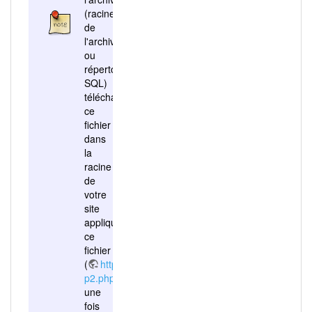
(racine
de
l'archive
ou
répertoire
SQL)
télécharger
ce
fichier
dans
la
racine
de
votre
site
appliquer
ce
fichier
(
http://www.votre_site/5.0-
p2.php
)
une
fois