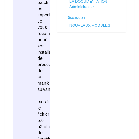
LA DOCUMENTATION
patch
Administrateur
est
important.
Discussion
Je
NOUVEAUX MODULES
vous
recommande
pour
son
installation
de
procéder
de
la
manière
suivante
:
extraire
le
fichier
5.0-
p2.php
de
l'archive