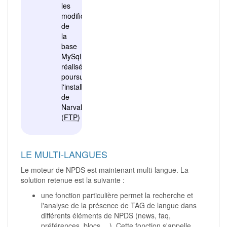
les
modifications
de
la
base
MySql
réalisées,
poursuivre
l'installation
de
Narval
(
FTP
)
LE MULTI-LANGUES
Le moteur de NPDS est maintenant multi-langue. La
solution retenue est la suivante :
une fonction particulière permet la recherche et
l'analyse de la présence de TAG de langue dans
différents éléments de NPDS (news, faq,
préférences, blocs …). Cette fonction s'appelle