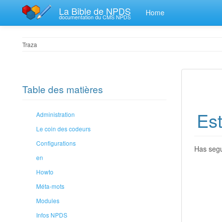
La Bible de NPDS
Home
documentation du CMS NPDS
Traza
Table des matières
Est
Administration
Le coin des codeurs
Configurations
Has segu
en
Howto
Méta-mots
Modules
Infos NPDS