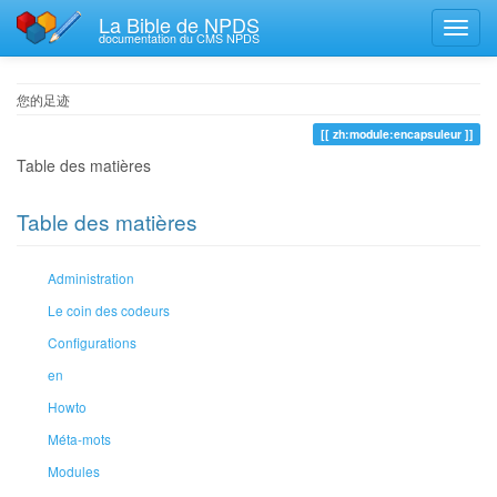
La Bible de NPDS
documentation du CMS NPDS
您的足迹
zh:module:encapsuleur
Table des matières
Table des matières
Administration
Le coin des codeurs
Configurations
en
Howto
Méta-mots
Modules