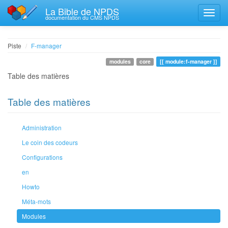
La Bible de NPDS
documentation du CMS NPDS
Piste
F-manager
modules
core
module:f-manager
Table des matières
Table des matières
Administration
Le coin des codeurs
Configurations
en
Howto
Méta-mots
Modules