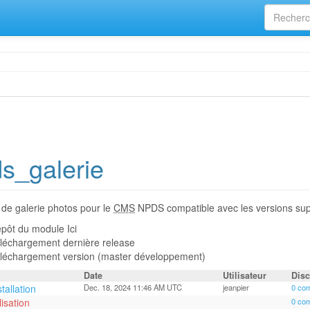
s_galerie
de galerie photos pour le
CMS
NPDS compatible avec les versions sup
pôt du module Ici
léchargement dernière release
léchargement version (master développement)
Date
Utilisateur
Dis
stallation
Dec. 18, 2024 11:46 AM UTC
jeanpier
0 co
ilisation
0 co