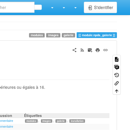
S'identifier
modules
images
galerie
module:npds_galerie
érieures ou égales à 16.
cussion
Étiquettes
mmentaire
,
,
,
modules
images
galerie
installation
mmentaire