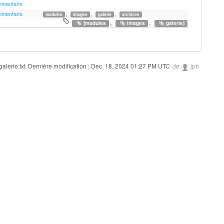
mmentaire
mmentaire
,
,
,
modules
images
galerie
archives
,
,
[modules
images
galerie]
lerie.txt
Dernière modification :
Dec. 18, 2024 01:27 PM UTC
de
jpb