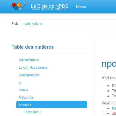
La Bible de NPDS
Home
documentation du CMS NPDS
Piste
npds_galerie
Table des matières
npd
Administration
Le coin des codeurs
Configurations
Modules 
en
Dé
Howto
Té
Té
Méta-mots
Page
Modules
In
Encapsuleur
ut