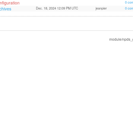
nfiguration
0 co
chives
Dec. 18, 2024 12:09 PM UTC
jeanpier
0 co
module/npds_ga