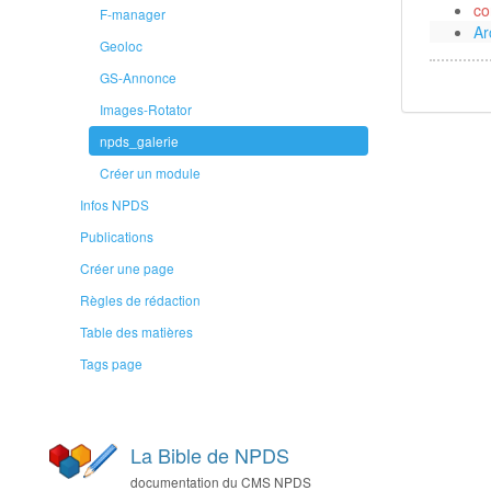
co
F-manager
Ar
Geoloc
GS-Annonce
Images-Rotator
npds_galerie
Créer un module
Infos NPDS
Publications
Créer une page
Règles de rédaction
Table des matières
Tags page
La Bible de NPDS
documentation du CMS NPDS